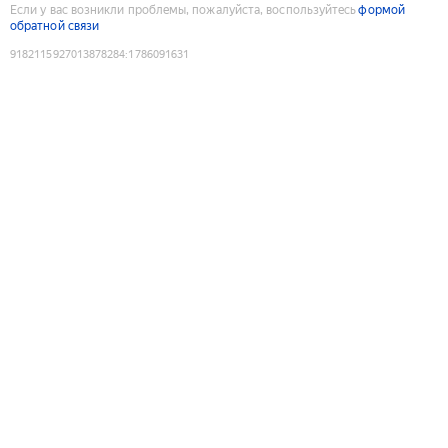
Если у вас возникли проблемы, пожалуйста, воспользуйтесь
формой
обратной связи
9182115927013878284
:
1786091631