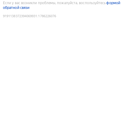
Если у вас возникли проблемы, пожалуйста, воспользуйтесь
формой
обратной связи
9191138372394069931
:
1786226076