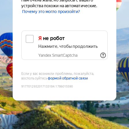
Нам очень жаль, но запросы с вашего
устройства похожи на автоматические.
Почему это могло произойти?
Я не робот
Нажмите, чтобы продолжить
Yandex SmartCaptcha
Если у вас возникли проблемы, пожалуйста,
воспользуйтесь
формой обратной связи
9177012932017133184
:
1786015590