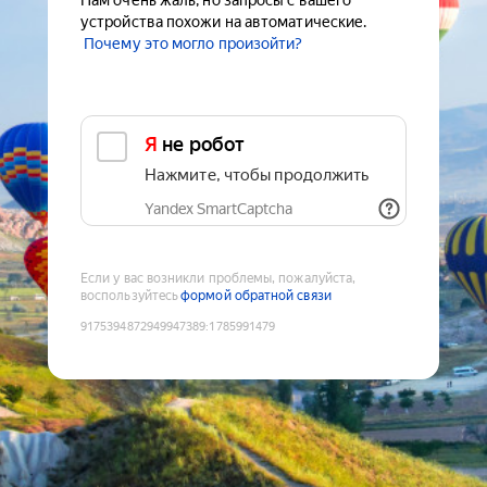
Нам очень жаль, но запросы с вашего
устройства похожи на автоматические.
Почему это могло произойти?
Я не робот
Нажмите, чтобы продолжить
Yandex SmartCaptcha
Если у вас возникли проблемы, пожалуйста,
воспользуйтесь
формой обратной связи
9175394872949947389
:
1785991479