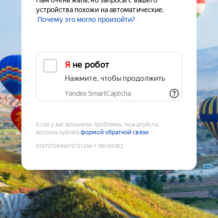
Нам очень жаль, но запросы с вашего
устройства похожи на автоматические.
Почему это могло произойти?
Я не робот
Нажмите, чтобы продолжить
Yandex SmartCaptcha
Если у вас возникли проблемы, пожалуйста,
воспользуйтесь
формой обратной связи
9187070649470731244
:
1786165462