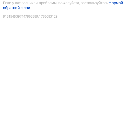
Если у вас возникли проблемы, пожалуйста, воспользуйтесь
формой
обратной связи
9181545397447965589
:
1786083129