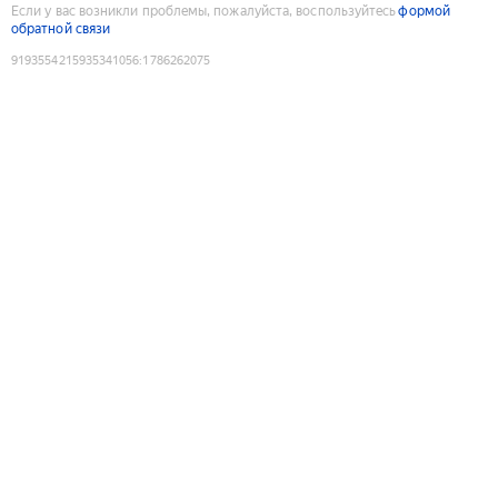
Если у вас возникли проблемы, пожалуйста, воспользуйтесь
формой
обратной связи
9193554215935341056
:
1786262075