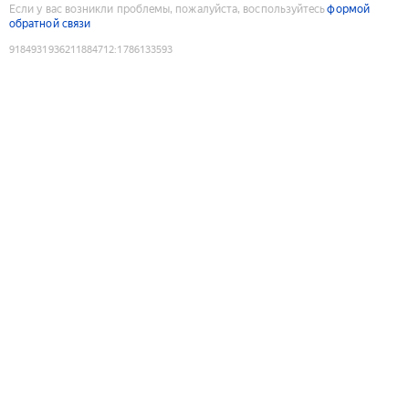
Если у вас возникли проблемы, пожалуйста, воспользуйтесь
формой
обратной связи
9184931936211884712
:
1786133593