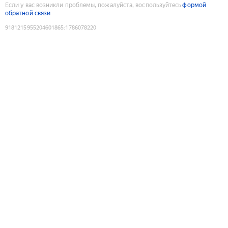
Если у вас возникли проблемы, пожалуйста, воспользуйтесь
формой
обратной связи
9181215955204601865
:
1786078220