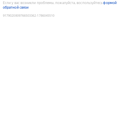
Если у вас возникли проблемы, пожалуйста, воспользуйтесь
формой
обратной связи
9179020809766503362
:
1786045510