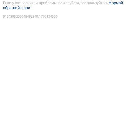
Если у вас возникли проблемы, пожалуйста, воспользуйтесь
формой
обратной связи
9184995236848492948
:
1786134536