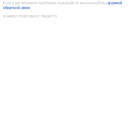
Если у вас возникли проблемы, пожалуйста, воспользуйтесь
формой
обратной связи
9194805170189118610
:
1786280715