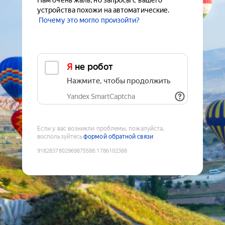
Нам очень жаль, но запросы с вашего
устройства похожи на автоматические.
Почему это могло произойти?
Я не робот
Нажмите, чтобы продолжить
Yandex SmartCaptcha
Если у вас возникли проблемы, пожалуйста,
воспользуйтесь
формой обратной связи
9182837802969875588
:
1786102388