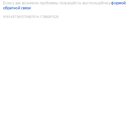
Если у вас возникли проблемы, пожалуйста, воспользуйтесь
формой
обратной связи
9181437391570487014
:
1786081520