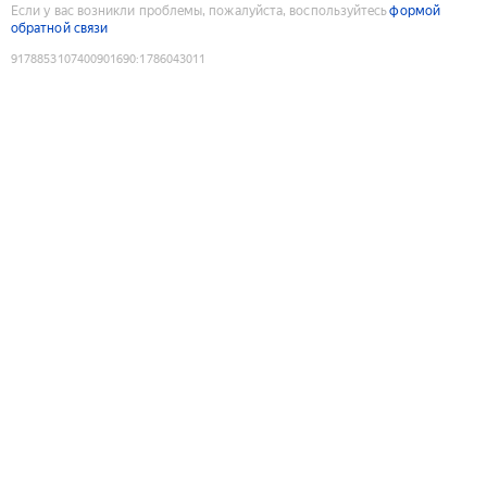
Если у вас возникли проблемы, пожалуйста, воспользуйтесь
формой
обратной связи
9178853107400901690
:
1786043011