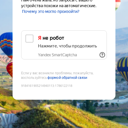
Нам очень жаль, но запросы с вашего
устройства похожи на автоматические.
Почему это могло произойти?
Я не робот
Нажмите, чтобы продолжить
Yandex SmartCaptcha
Если у вас возникли проблемы, пожалуйста,
воспользуйтесь
формой обратной связи
9184161905214940113
:
1786122118