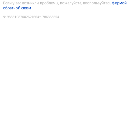
Если у вас возникли проблемы, пожалуйста, воспользуйтесь
формой
обратной связи
9198351087002621664
:
1786333554