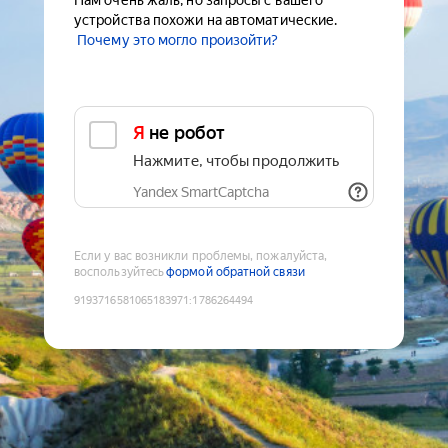
Нам очень жаль, но запросы с вашего
устройства похожи на автоматические.
Почему это могло произойти?
Я не робот
Нажмите, чтобы продолжить
Yandex SmartCaptcha
Если у вас возникли проблемы, пожалуйста,
воспользуйтесь
формой обратной связи
9193716581065183971
:
1786264494