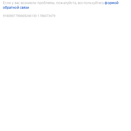
Если у вас возникли проблемы, пожалуйста, воспользуйтесь
формой
обратной связи
9180897790669246130
:
1786073479