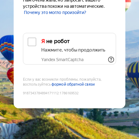
Нам очень жаль, но запросы с вашего
устройства похожи на автоматические.
Почему это могло произойти?
Я не робот
Нажмите, чтобы продолжить
Yandex SmartCaptcha
Если у вас возникли проблемы, пожалуйста,
воспользуйтесь
формой обратной связи
9187343784894171112
:
1786169532