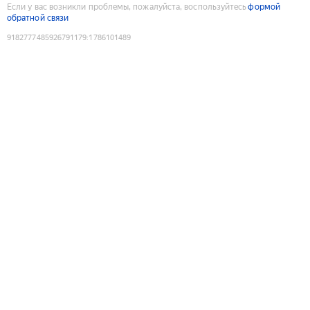
Если у вас возникли проблемы, пожалуйста, воспользуйтесь
формой
обратной связи
9182777485926791179
:
1786101489