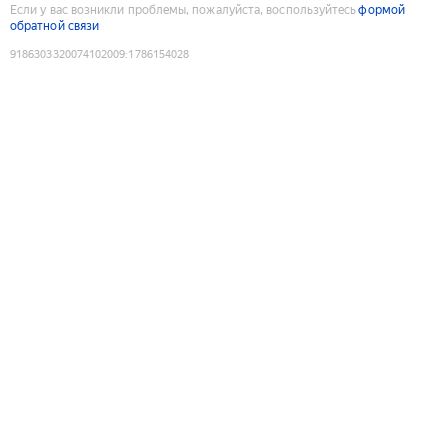
Если у вас возникли проблемы, пожалуйста, воспользуйтесь
формой
обратной связи
9186303320074102009
:
1786154028