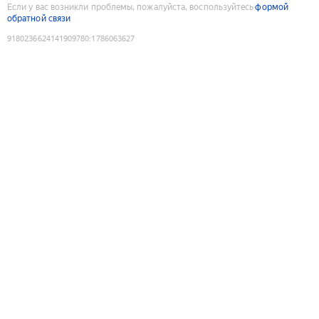
Если у вас возникли проблемы, пожалуйста, воспользуйтесь
формой
обратной связи
9180236624141909780
:
1786063627