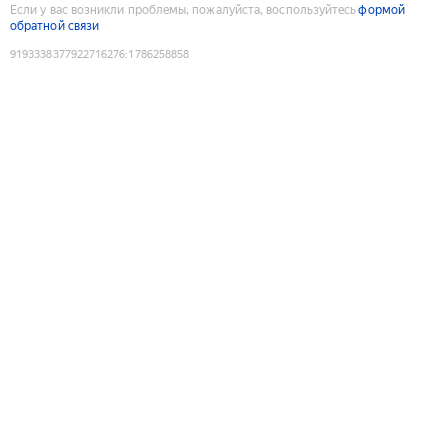
Если у вас возникли проблемы, пожалуйста, воспользуйтесь
формой
обратной связи
9193338377922716276
:
1786258858