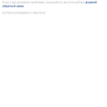
Если у вас возникли проблемы, пожалуйста, воспользуйтесь
формой
обратной связи
9177007527070469074
:
1786015510