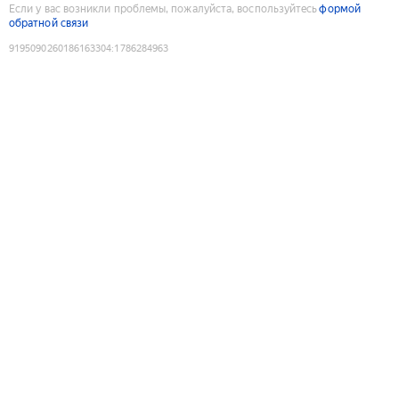
Если у вас возникли проблемы, пожалуйста, воспользуйтесь
формой
обратной связи
9195090260186163304
:
1786284963