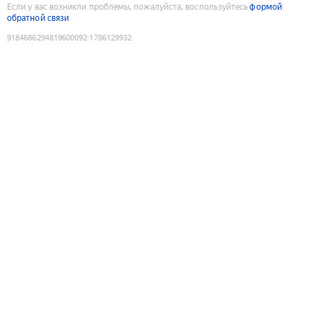
Если у вас возникли проблемы, пожалуйста, воспользуйтесь
формой
обратной связи
9184686294819600092
:
1786129932