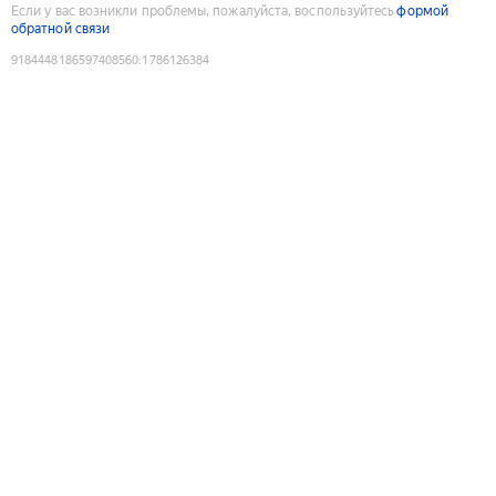
Если у вас возникли проблемы, пожалуйста, воспользуйтесь
формой
обратной связи
9184448186597408560
:
1786126384