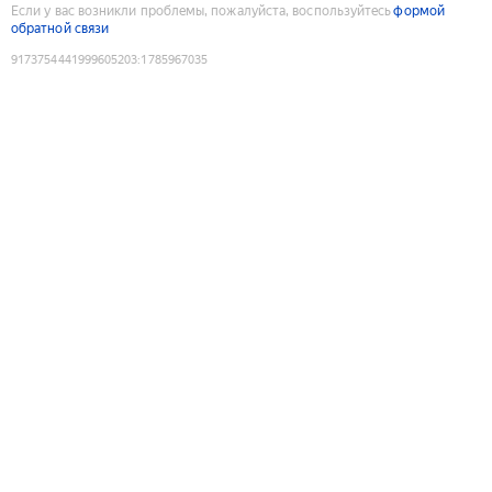
Если у вас возникли проблемы, пожалуйста, воспользуйтесь
формой
обратной связи
9173754441999605203
:
1785967035