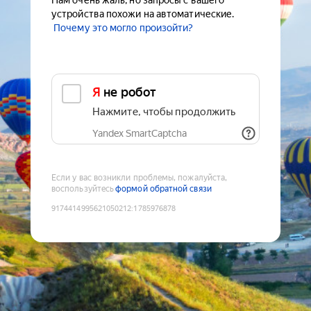
Нам очень жаль, но запросы с вашего
устройства похожи на автоматические.
Почему это могло произойти?
Я не робот
Нажмите, чтобы продолжить
Yandex SmartCaptcha
Если у вас возникли проблемы, пожалуйста,
воспользуйтесь
формой обратной связи
9174414995621050212
:
1785976878