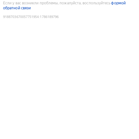
Если у вас возникли проблемы, пожалуйста, воспользуйтесь
формой
обратной связи
9188703670057751954
:
1786189796