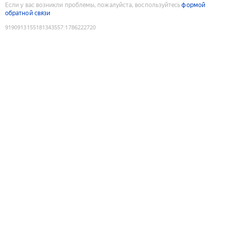
Если у вас возникли проблемы, пожалуйста, воспользуйтесь
формой
обратной связи
9190913155181343557
:
1786222720