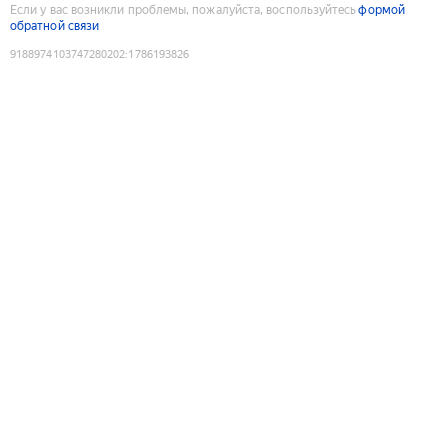
Если у вас возникли проблемы, пожалуйста, воспользуйтесь
формой
обратной связи
9188974103747280202
:
1786193826