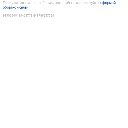
Если у вас возникли проблемы, пожалуйста, воспользуйтесь
формой
обратной связи
9190554049945177919
:
1786217369