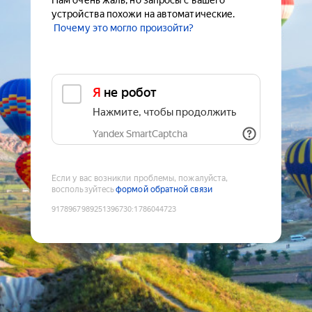
Нам очень жаль, но запросы с вашего
устройства похожи на автоматические.
Почему это могло произойти?
Я не робот
Нажмите, чтобы продолжить
Yandex SmartCaptcha
Если у вас возникли проблемы, пожалуйста,
воспользуйтесь
формой обратной связи
9178967989251396730
:
1786044723