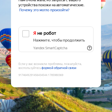
Нам очень жаль, но запросы с вашего
устройства похожи на автоматические.
Почему это могло произойти?
Я не робот
Нажмите, чтобы продолжить
Yandex SmartCaptcha
Если у вас возникли проблемы, пожалуйста,
воспользуйтесь
формой обратной связи
9174649291456434544
:
1785980369