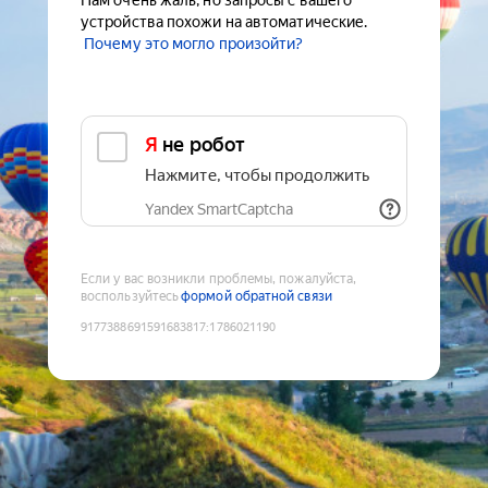
Нам очень жаль, но запросы с вашего
устройства похожи на автоматические.
Почему это могло произойти?
Я не робот
Нажмите, чтобы продолжить
Yandex SmartCaptcha
Если у вас возникли проблемы, пожалуйста,
воспользуйтесь
формой обратной связи
9177388691591683817
:
1786021190