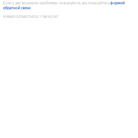
Если у вас возникли проблемы, пожалуйста, воспользуйтесь
формой
обратной связи
9186851537685734532
:
1786162197