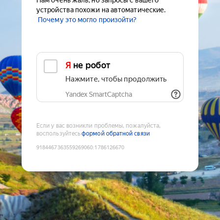
Нам очень жаль, но запросы с вашего
устройства похожи на автоматические.
Почему это могло произойти?
Я не робот
Нажмите, чтобы продолжить
Yandex SmartCaptcha
Если у вас возникли проблемы, пожалуйста,
воспользуйтесь
формой обратной связи
9184467363559269060
:
1786126670