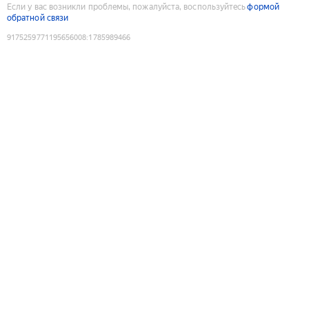
Если у вас возникли проблемы, пожалуйста, воспользуйтесь
формой
обратной связи
9175259771195656008
:
1785989466