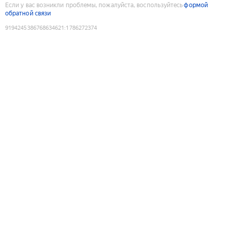
Если у вас возникли проблемы, пожалуйста, воспользуйтесь
формой
обратной связи
9194245386768634621
:
1786272374