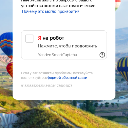
Нам очень жаль, но запросы с вашего
устройства похожи на автоматические.
Почему это могло произойти?
Я не робот
Нажмите, чтобы продолжить
Yandex SmartCaptcha
Если у вас возникли проблемы, пожалуйста,
воспользуйтесь
формой обратной связи
9182333520123434608
:
1786094873