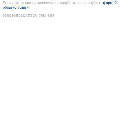
Если у вас возникли проблемы, пожалуйста, воспользуйтесь
формой
обратной связи
9199216857382157825
:
1786346455