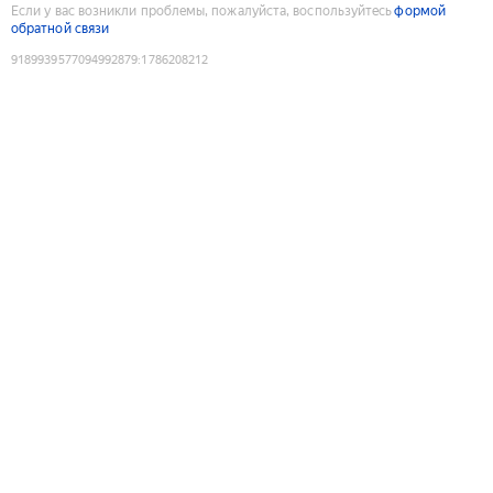
Если у вас возникли проблемы, пожалуйста, воспользуйтесь
формой
обратной связи
9189939577094992879
:
1786208212