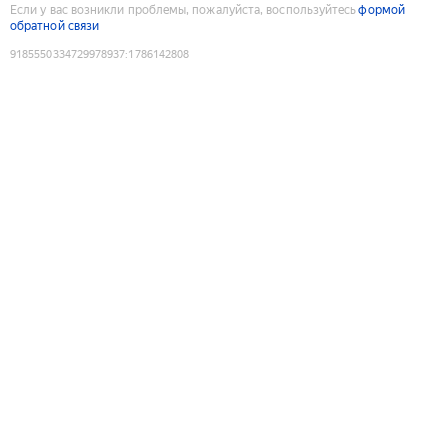
Если у вас возникли проблемы, пожалуйста, воспользуйтесь
формой
обратной связи
9185550334729978937
:
1786142808