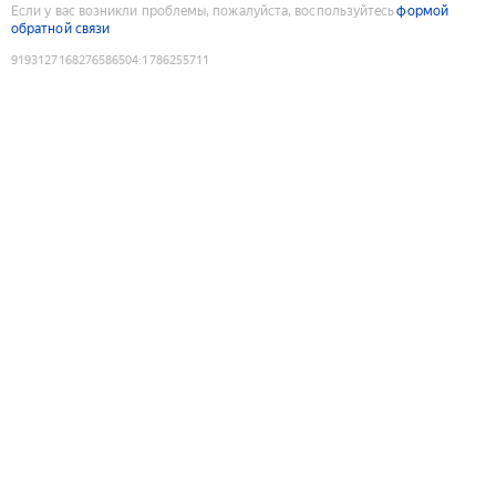
Если у вас возникли проблемы, пожалуйста, воспользуйтесь
формой
обратной связи
9193127168276586504
:
1786255711