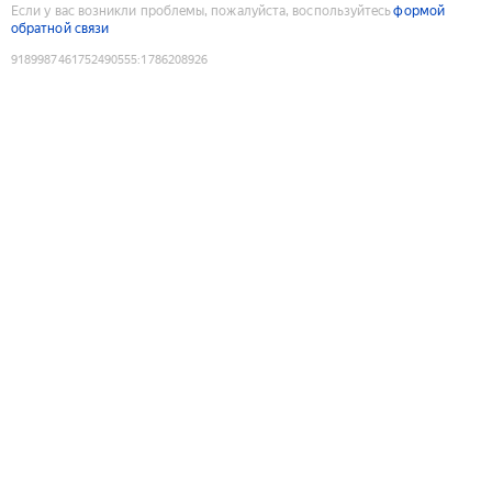
Если у вас возникли проблемы, пожалуйста, воспользуйтесь
формой
обратной связи
9189987461752490555
:
1786208926