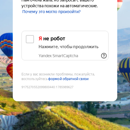
Нам очень жаль, но запросы с вашего
устройства похожи на автоматические.
Почему это могло произойти?
Я не робот
Нажмите, чтобы продолжить
Yandex SmartCaptcha
Если у вас возникли проблемы, пожалуйста,
воспользуйтесь
формой обратной связи
9175270552099800440
:
1785989627