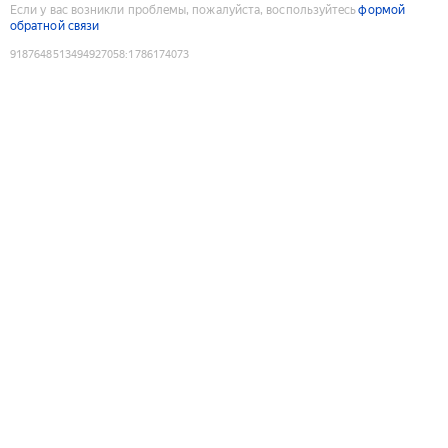
Если у вас возникли проблемы, пожалуйста, воспользуйтесь
формой
обратной связи
9187648513494927058
:
1786174073