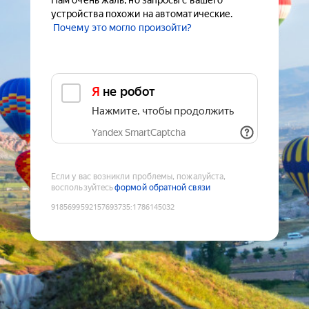
Нам очень жаль, но запросы с вашего
устройства похожи на автоматические.
Почему это могло произойти?
Я не робот
Нажмите, чтобы продолжить
Yandex SmartCaptcha
Если у вас возникли проблемы, пожалуйста,
воспользуйтесь
формой обратной связи
9185699592157693735
:
1786145032